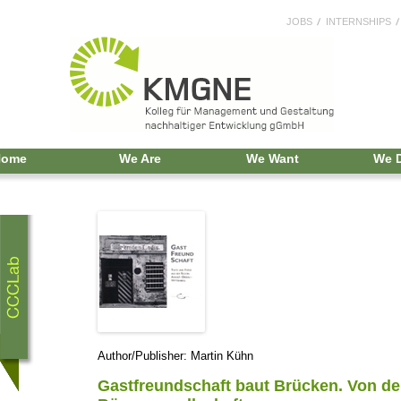
JOBS
INTERNSHIPS
Home
We Are
We Want
We 
Author/Publisher: Martin Kühn
Gastfreundschaft baut Brücken. Von der 