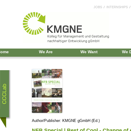
JOBS
INTERNSHIPS
Home
We Are
We Want
We 
Author/Publisher: KMGNE gGmbH (Ed.)
NFB Special | Best of Cool - Change of o