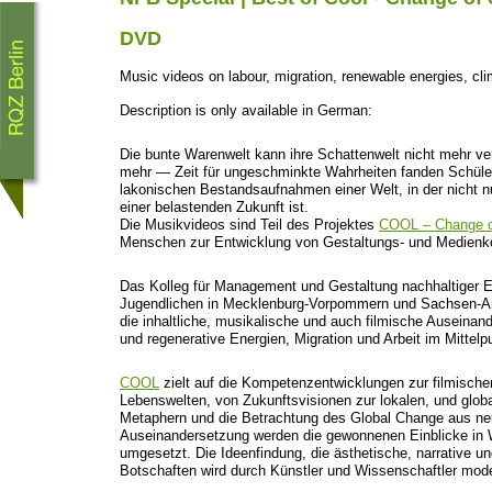
DVD
Music videos on labour, migration, renewable energies, cli
Description is only available in German:
Die bunte Warenwelt kann ihre Schattenwelt nicht mehr v
mehr — Zeit für ungeschminkte Wahrheiten fanden SchülerI
lakonischen Bestandsaufnahmen einer Welt, in der nicht n
einer belastenden Zukunft ist.
Die Musikvideos sind Teil des Projektes
COOL – Change of
Menschen zur Entwicklung von Gestaltungs- und Medien
Das Kolleg für Management und Gestaltung nachhaltiger En
Jugendlichen in Mecklenburg-Vorpommern und Sachsen-Anh
die inhaltliche, musikalische und auch filmische Ausein
und regenerative Energien, Migration und Arbeit im Mittelp
COOL
zielt auf die Kompetenzentwicklungen zur filmisch
Lebenswelten, von Zukunftsvisionen zur lokalen, und glob
Metaphern und die Betrachtung des Global Change aus neu
Auseinandersetzung werden die gewonnenen Einblicke in W
umgesetzt. Die Ideenfindung, die ästhetische, narrative 
Botschaften wird durch Künstler und Wissenschaftler moder